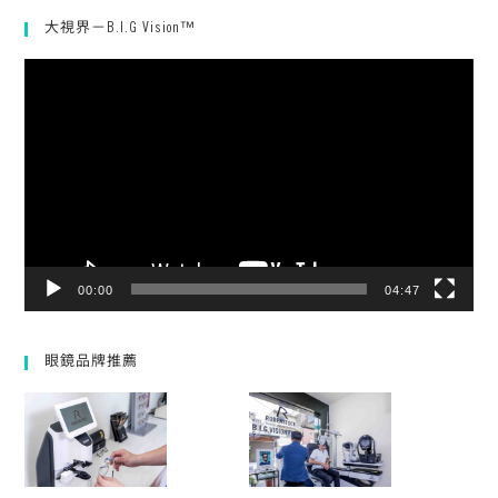
大視界－B.I.G Vision™
視
訊
播
放
器
00:00
04:47
眼鏡品牌推薦