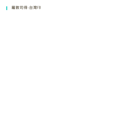
羅敦司得-台灣FB