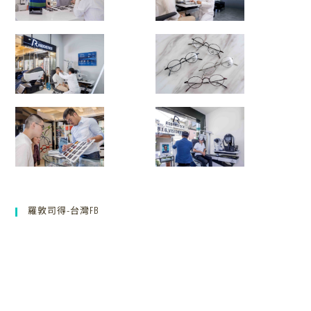
羅敦司得-台灣FB