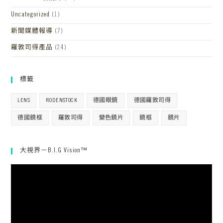
Uncategorized
(1)
新聞媒體報導
(7)
羅敦司得產品
(24)
標籤
LENS
RODENSTOCK
德國眼鏡
德國羅敦司得
德國鏡框
羅敦司得
變色鏡片
鏡框
鏡片
大視界－B.I.G Vision™
視
訊
播
放
器