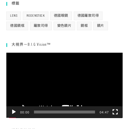
標籤
LENS
RODENSTOCK
德國眼鏡
德國羅敦司得
德國鏡框
羅敦司得
變色鏡片
鏡框
鏡片
大視界－B.I.G Vision™
視
訊
播
放
器
00:00
04:47