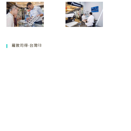
羅敦司得-台灣FB