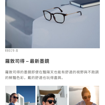
R8029-B
羅敦司得 – 最新墨鏡
羅敦司得的墨鏡即便在豔陽天也能有舒適的視野與不跑調
的鮮豔色彩，戴的舒適也玩得盡興。