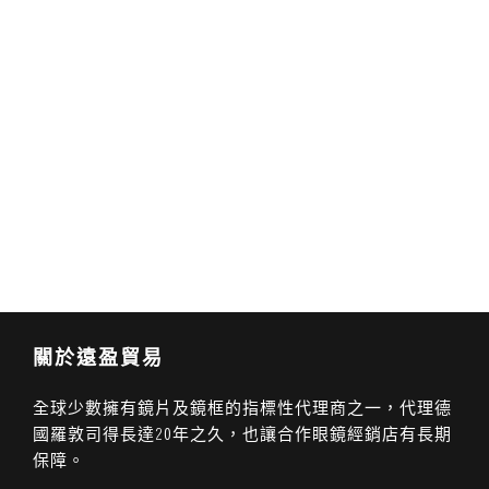
關於遠盈貿易
全球少數擁有鏡片及鏡框的指標性代理商之一，代理德
國羅敦司得長達20年之久，也讓合作眼鏡經銷店有長期
保障。