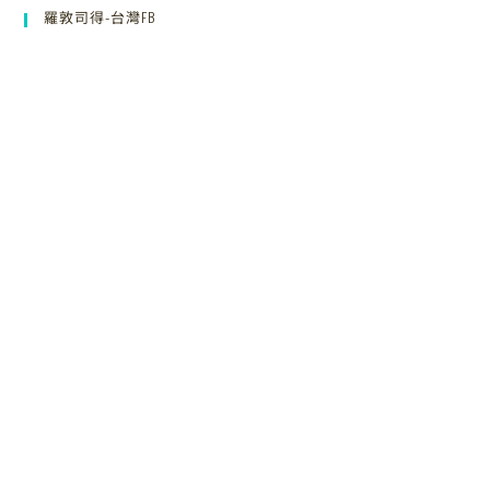
羅敦司得-台灣FB