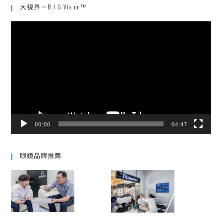
大視界－B.I.G Vision™
視
訊
播
放
器
00:00
04:47
眼鏡品牌推薦