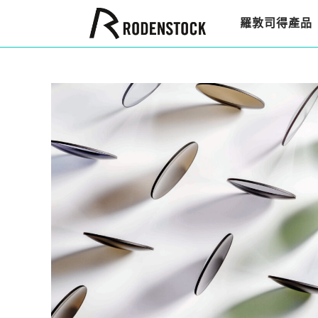
羅敦司得產品