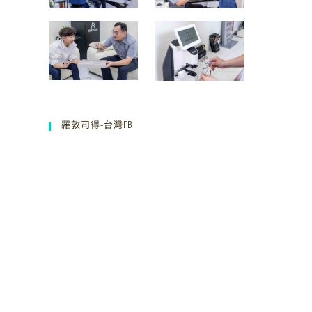
羅敦司得-台灣FB