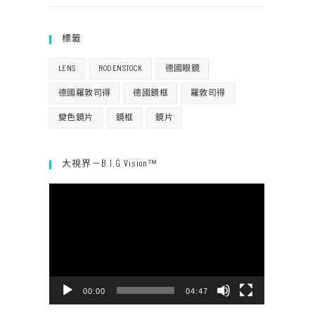
標籤
LENS
RODENSTOCK
德國眼鏡
德國羅敦司得
德國鏡框
羅敦司得
變色鏡片
鏡框
鏡片
大視界－B.I.G Vision™
視
訊
播
放
器
00:00
04:47