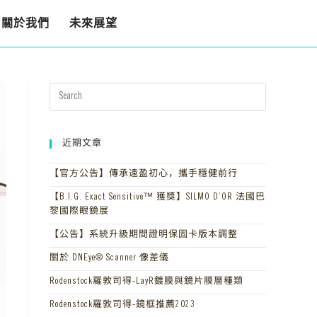
關於我們
未來展望
近期文章
【官方公告】傳承遠盈初心，攜手穩健前行
【B.I.G. Exact Sensitive™ 獲獎】SILMO D’OR 法國巴
黎國際眼鏡展
【公告】系統升級期間證明保固卡版本調整
關於 DNEye® Scanner 像差儀
Rodenstock羅敦司得-LayR鍍膜與鏡片膜層種類
Rodenstock羅敦司得-鏡框推薦2023