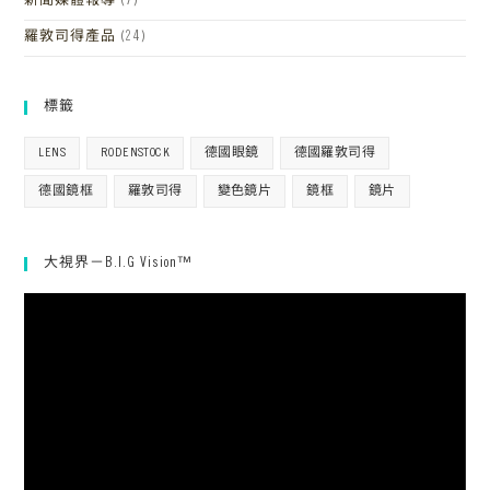
新聞媒體報導
(7)
羅敦司得產品
(24)
標籤
LENS
RODENSTOCK
德國眼鏡
德國羅敦司得
德國鏡框
羅敦司得
變色鏡片
鏡框
鏡片
大視界－B.I.G Vision™
視
訊
播
放
器