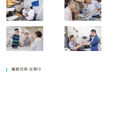
羅敦司得-台灣FB