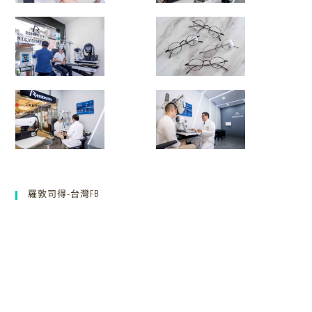
羅敦司得-台灣FB