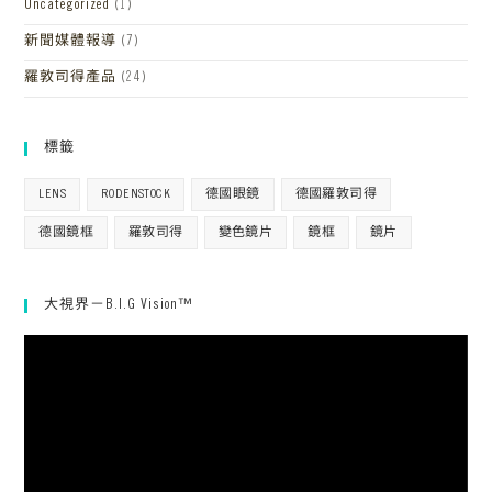
Uncategorized
(1)
新聞媒體報導
(7)
羅敦司得產品
(24)
標籤
LENS
RODENSTOCK
德國眼鏡
德國羅敦司得
德國鏡框
羅敦司得
變色鏡片
鏡框
鏡片
大視界－B.I.G Vision™
視
訊
播
放
器