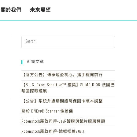
關於我們
未來展望
近期文章
【官方公告】傳承遠盈初心，攜手穩健前行
【B.I.G. Exact Sensitive™ 獲獎】SILMO D’OR 法國巴
黎國際眼鏡展
【公告】系統升級期間證明保固卡版本調整
關於 DNEye® Scanner 像差儀
Rodenstock羅敦司得-LayR鍍膜與鏡片膜層種類
Rodenstock羅敦司得-鏡框推薦2023