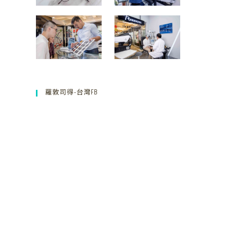
羅敦司得-台灣FB