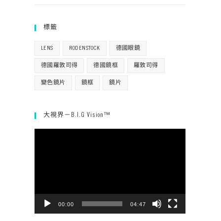
標籤
LENS
RODENSTOCK
德國眼鏡
德國羅敦司得
德國鏡框
羅敦司得
變色鏡片
鏡框
鏡片
大視界－B.I.G Vision™
視
訊
播
放
器
00:00
04:47