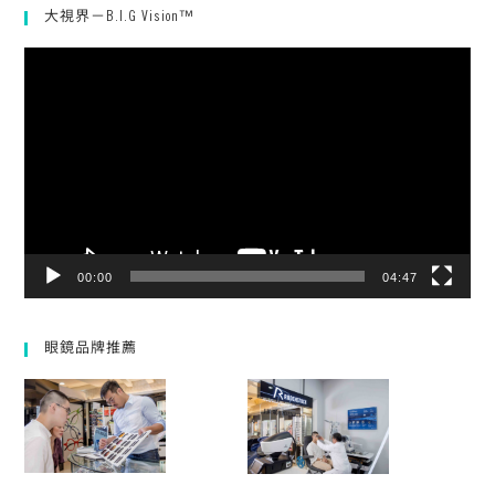
大視界－B.I.G Vision™
視
訊
播
放
器
00:00
04:47
眼鏡品牌推薦