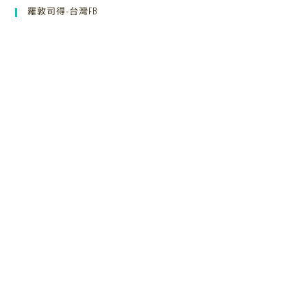
羅敦司得-台灣FB