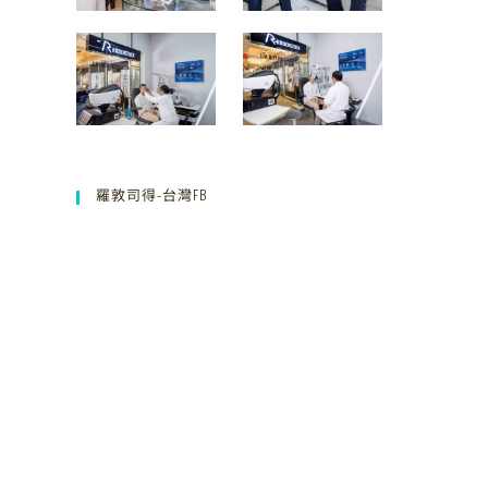
羅敦司得-台灣FB