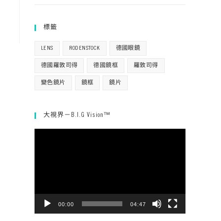
標籤
LENS
RODENSTOCK
德國眼鏡
德國羅敦司得
德國鏡框
羅敦司得
變色鏡片
鏡框
鏡片
大視界－B.I.G Vision™
視
訊
播
放
器
00:00
04:47