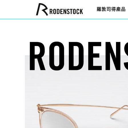
羅敦司得產品