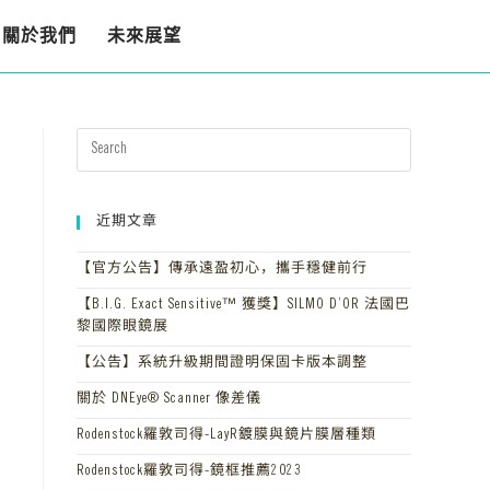
關於我們
未來展望
近期文章
【官方公告】傳承遠盈初心，攜手穩健前行
【B.I.G. Exact Sensitive™ 獲獎】SILMO D’OR 法國巴
黎國際眼鏡展
【公告】系統升級期間證明保固卡版本調整
關於 DNEye® Scanner 像差儀
Rodenstock羅敦司得-LayR鍍膜與鏡片膜層種類
Rodenstock羅敦司得-鏡框推薦2023