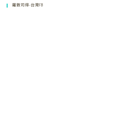
羅敦司得-台灣FB