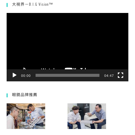
大視界－B.I.G Vision™
視
訊
播
放
器
00:00
04:47
眼鏡品牌推薦