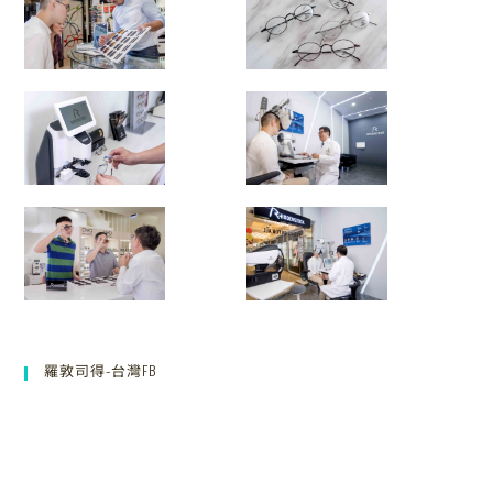
羅敦司得-台灣FB