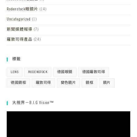
Rodenstock眼鏡片
(14)
Uncategorized
(1)
新聞媒體報導
(7)
羅敦司得產品
(24)
標籤
LENS
RODENSTOCK
德國眼鏡
德國羅敦司得
德國鏡框
羅敦司得
變色鏡片
鏡框
鏡片
大視界－B.I.G Vision™
視
訊
播
放