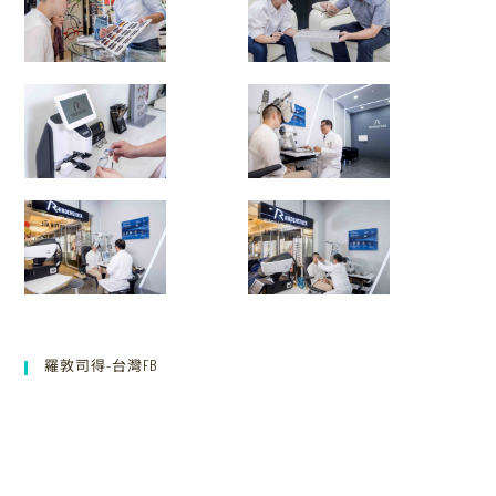
羅敦司得-台灣FB