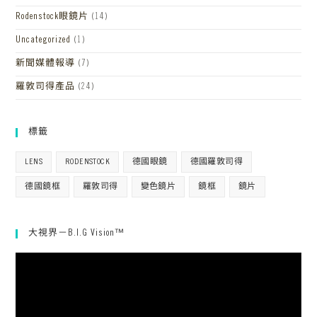
Rodenstock眼鏡片
(14)
Uncategorized
(1)
新聞媒體報導
(7)
羅敦司得產品
(24)
標籤
LENS
RODENSTOCK
德國眼鏡
德國羅敦司得
德國鏡框
羅敦司得
變色鏡片
鏡框
鏡片
大視界－B.I.G Vision™
視
訊
播
放
器