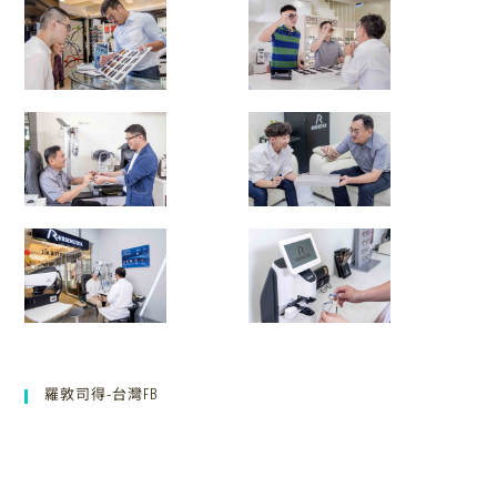
羅敦司得-台灣FB