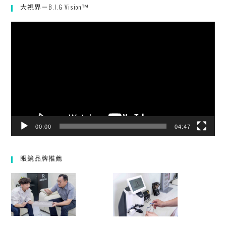
大視界－B.I.G Vision™
視
訊
播
放
器
00:00
04:47
眼鏡品牌推薦