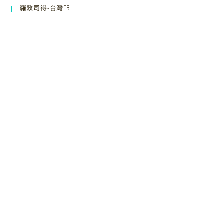
羅敦司得-台灣FB