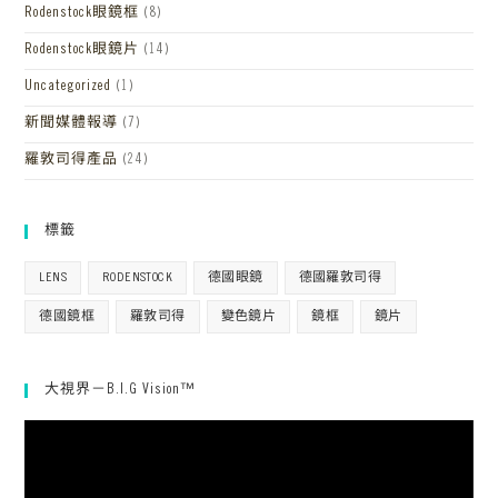
Rodenstock眼鏡框
(8)
Rodenstock眼鏡片
(14)
Uncategorized
(1)
新聞媒體報導
(7)
羅敦司得產品
(24)
標籤
LENS
RODENSTOCK
德國眼鏡
德國羅敦司得
德國鏡框
羅敦司得
變色鏡片
鏡框
鏡片
大視界－B.I.G Vision™
視
訊
播
放