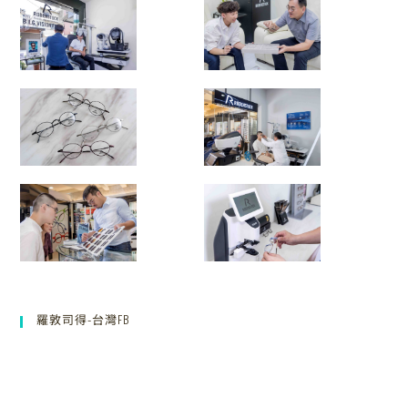
羅敦司得-台灣FB