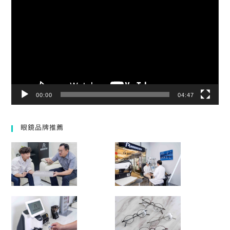
訊
播
放
器
00:00
04:47
眼鏡品牌推薦