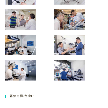
羅敦司得-台灣FB