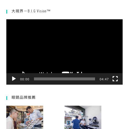
大視界－B.I.G Vision™
視
訊
播
放
器
00:00
04:47
眼鏡品牌推薦