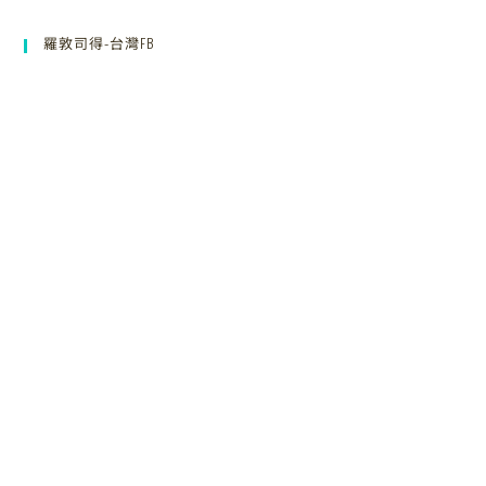
羅敦司得-台灣FB