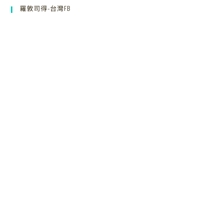
羅敦司得-台灣FB