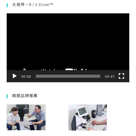
大視界－B.I.G Vision™
視
訊
播
放
器
00:00
04:47
眼鏡品牌推薦