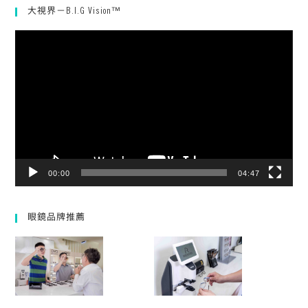
大視界－B.I.G Vision™
視
訊
播
放
器
00:00
04:47
眼鏡品牌推薦