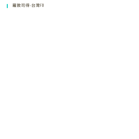
羅敦司得-台灣FB