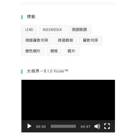
標籤
LENS
RODENSTOCK
德國眼鏡
德國羅敦司得
德國鏡框
羅敦司得
變色鏡片
鏡框
鏡片
大視界－B.I.G Vision™
視
訊
播
放
器
00:00
04:47