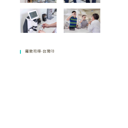
羅敦司得-台灣FB