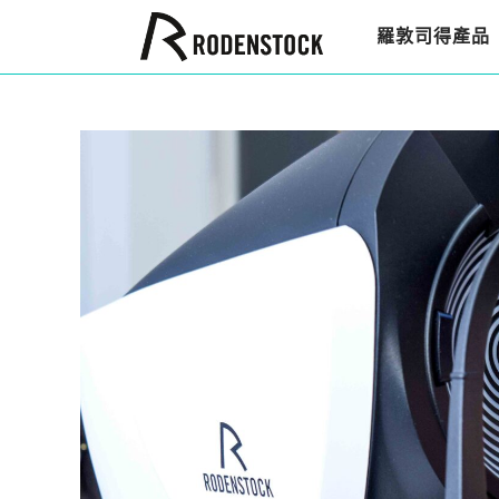
羅敦司得產品