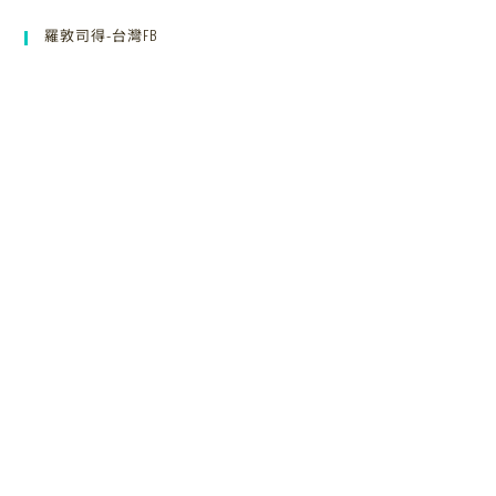
羅敦司得-台灣FB