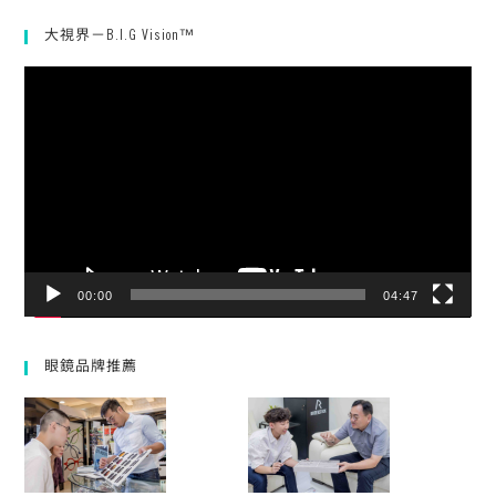
大視界－B.I.G Vision™
視
訊
播
放
器
00:00
04:47
眼鏡品牌推薦