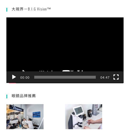
大視界－B.I.G Vision™
視
訊
播
放
器
00:00
04:47
眼鏡品牌推薦