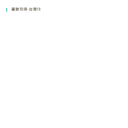
羅敦司得-台灣FB