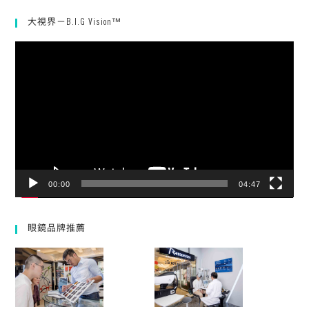
大視界－B.I.G Vision™
視
訊
播
放
器
00:00
04:47
眼鏡品牌推薦