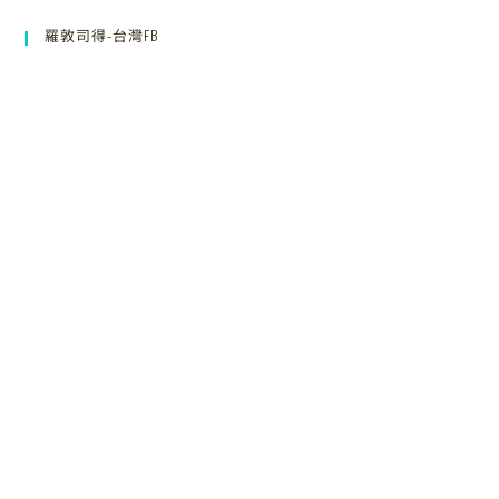
羅敦司得-台灣FB