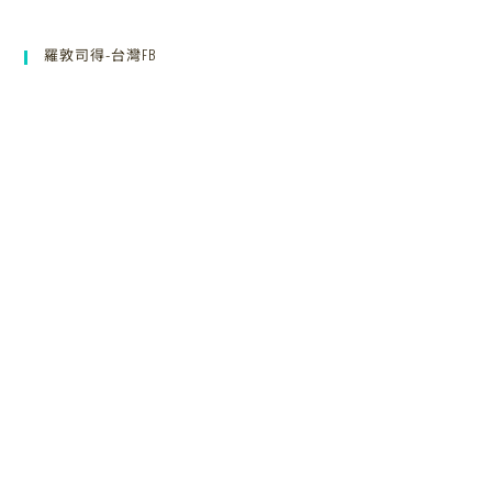
羅敦司得-台灣FB