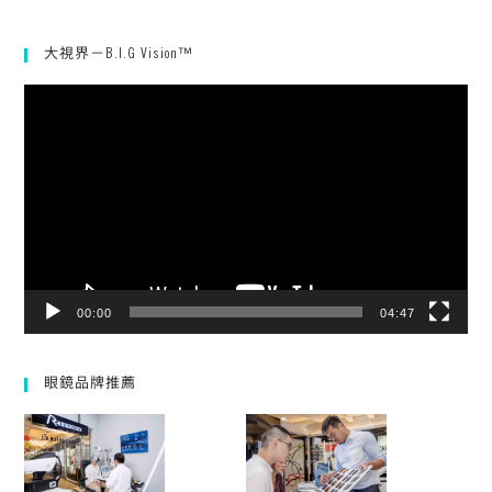
大視界－B.I.G Vision™
視
訊
播
放
器
00:00
04:47
眼鏡品牌推薦