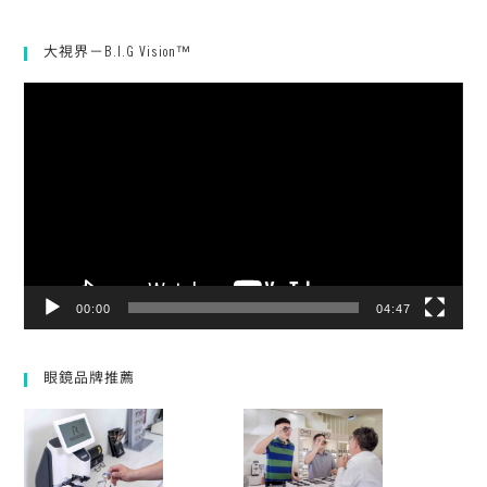
大視界－B.I.G Vision™
視
訊
播
放
器
00:00
04:47
眼鏡品牌推薦