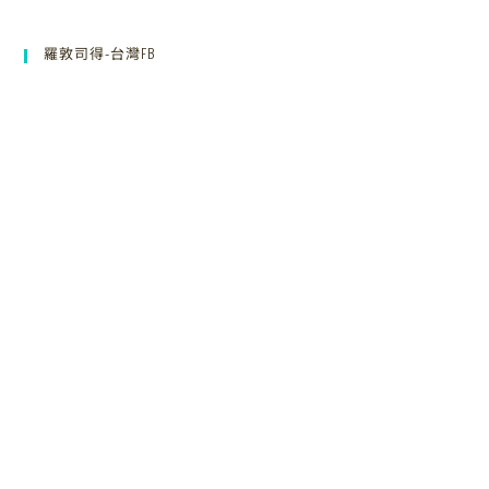
羅敦司得-台灣FB