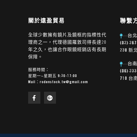
關於遠盈貿易
聯繫
全球少數擁有鏡片及鏡框的指標性代
台
理商之一，代理德國羅敦司得長達20
(02) 26
年之久，也讓合作眼鏡經銷店有長期
238 
保障。
台
服務時間：
(06) 23
星期一~星期五 9:30-17:00
710 
Mail：
rodenstock.tw@gmail.com