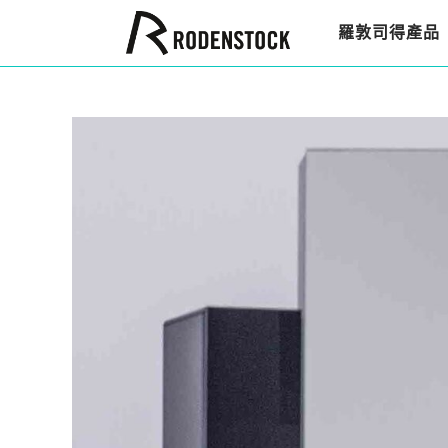
羅敦司得產品